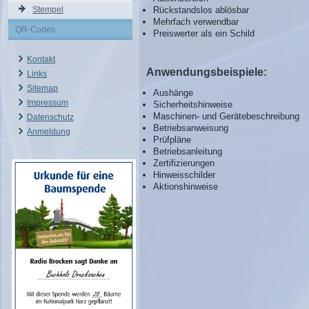
Stempel
Rückstandslos ablösbar
Mehrfach verwendbar
QR-Codes
Preiswerter als ein Schild
Kontakt
Anwendungsbeispiele:
Links
Sitemap
Aushänge
Impressum
Sicherheitshinweise
Maschinen- und Gerätebeschreibung
Datenschutz
Betriebsanweisung
Anmeldung
Prüfpläne
Betriebsanleitung
Zertifizierungen
Hinweisschilder
Aktionshinweise