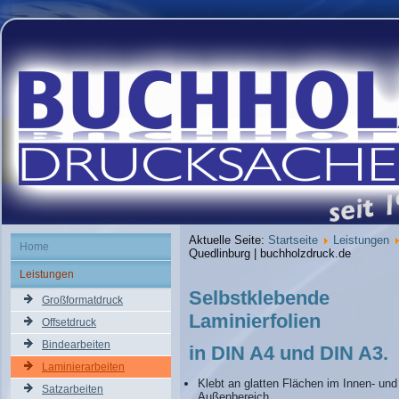
Aktuelle Seite:
Startseite
Leistungen
Home
Quedlinburg | buchholzdruck.de
Leistungen
Selbstklebende
Großformatdruck
Laminierfolien
Offsetdruck
Bindearbeiten
in DIN A4 und DIN A3.
Laminierarbeiten
Klebt an glatten Flächen im Innen- und
Satzarbeiten
Außenbereich